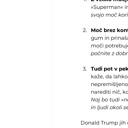
»Superman« in
svojo moč kori
Moč brez kont
gum in prinaša
moči potrebuje
počnite z do
Tudi pot v pe
kaže, da lahk
nepremišljeno, 
narediti nič, k
Naj bo tudi »n
in ljudi okoli s
Donald Trump jih o