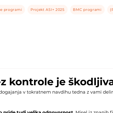
ne programi
Projekt ASI+ 2025
BMC programi
(
 kontrole je škodljiv
dogajanja v tokratnem navdihu tedna z vami delim 
o pride tudi velika odgovornost
. Misel iz znanih 