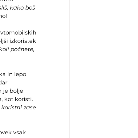
liš, kako boš 
no!
avtomobilskih 
ši izkoristek 
koli počnete, 
ka in lepo 
dar 
 je bolje 
 kot koristi. 
koristni zase 
ovek vsak 