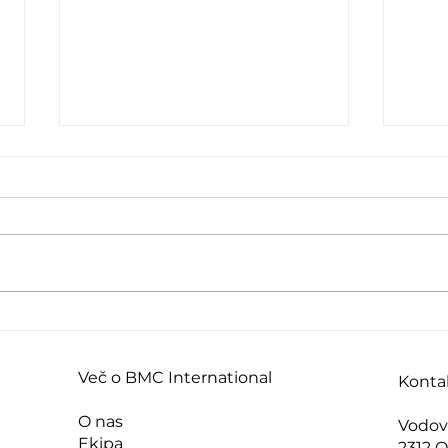
Kdaj ste nazadnje rekli
Kako
“ne” brez slabe vesti?
»bat
Več o BMC International ​
Konta
O nas
Vodov
Ekipa
2312 