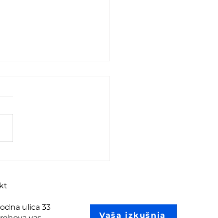
 polna je pa vaša
erija«?
kt
odna ulica 33
Vaša izkušnja
Orehova vas