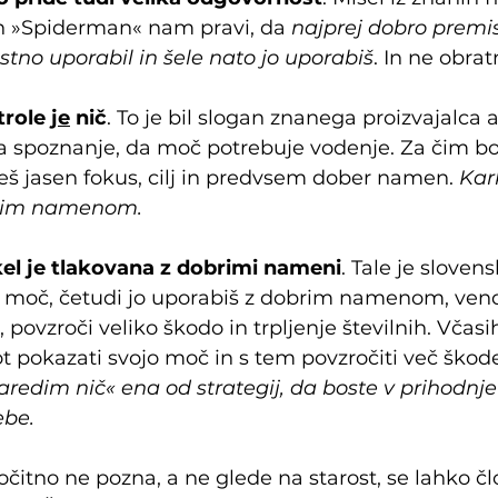
 »Spiderman« nam pravi, da 
najprej dobro premis
stno uporabil in šele nato jo uporabiš
. In ne obrat
role 
je
 nič
. To je bil slogan znanega proizvajalca 
 spoznanje, da moč potrebuje vodenje. Za čim bolj
š jasen fokus, cilj in predvsem dober namen. 
Kar
brim namenom.
kel je tlakovana z dobrimi nameni
. Tale je slovens
o moč, četudi jo uporabiš z dobrim namenom, ven
povzroči veliko škodo in trpljenje številnih. Včasih
ot pokazati svojo moč in s tem povzročiti več škode,
aredim nič« ena od strategij, da boste v prihodnje 
ebe.
čitno ne pozna, a ne glede na starost, se lahko čl