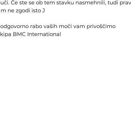
či. Če ste se ob tem stavku nasmehnili, tudi pra
am ne zgodi isto J
 odgovorno rabo vaših moči vam privoščimo
kipa BMC International