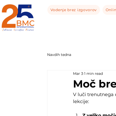
Vodenje brez izgovorov
Onli
Navdih tedna
Mar 3
1 min read
Moč brez
V luči trenutnega 
lekcije:
Z veliko močj