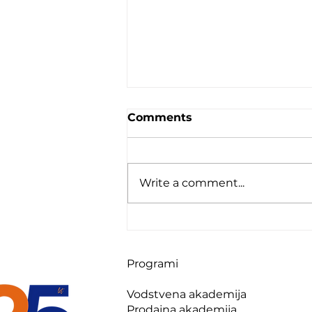
Comments
Write a comment...
Tisti, ki se smejete več,
boste živeli dlje
Programi
Vodstvena akademija
Prodajna akademija