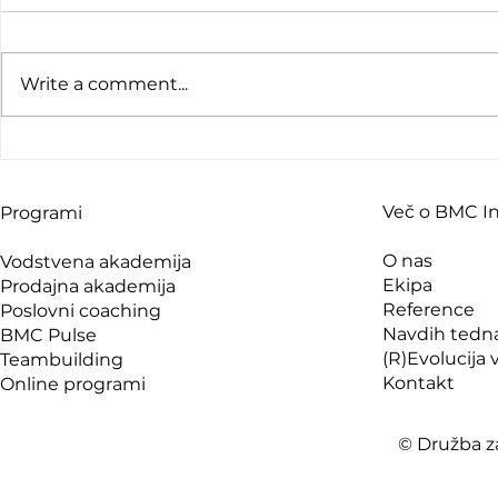
Write a comment...
Tisti, ki se smejete več,
Kdaj ste n
boste živeli dlje
“ne” brez 
Več o BMC Int
Programi
O nas
Vodstvena akademija
Ekipa
Prodajna akademija
Reference
Poslovni coaching
Navdih tedn
BMC Pulse
(R)Evolucija
Teambuilding
Kontakt
Online programi
© Družba za