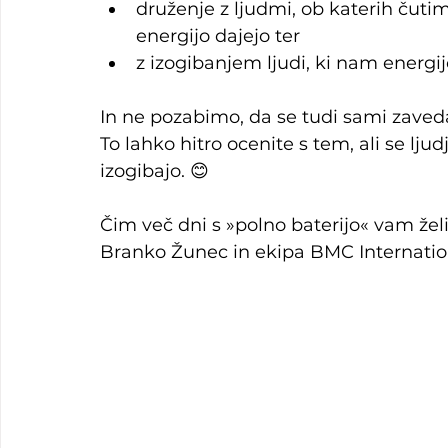
druženje z ljudmi, ob katerih čuti
energijo dajejo ter
z izogibanjem ljudi, ki nam energij
In ne pozabimo, da se tudi sami zave
To lahko hitro ocenite s tem, ali se ljud
izogibajo. 😊
Čim več dni s »polno baterijo« vam že
Branko Žunec in ekipa BMC Internatio