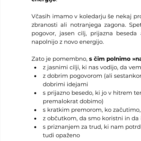
Včasih imamo v koledarju še nekaj pro
zbranosti ali notranjega zagona. Spet
pogovor, jasen cilj, prijazna beseda
napolnijo z novo energijo.
Zato je pomembno, 
s čim polnimo »na
z jasnimi cilji, ki nas vodijo, da 
z dobrim pogovorom (ali sestankom)
dobrimi idejami
s prijazno besedo, ki jo v hitrem 
premalokrat dobimo)
s kratkim premorom, ko začutimo, 
z občutkom, da smo koristni in da
s priznanjem za trud, ki nam potrdi
tudi opaženo